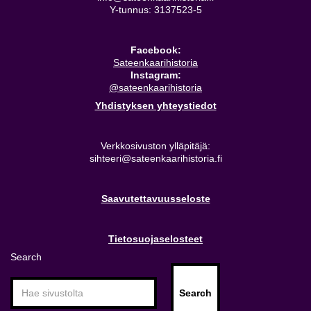
Y-tunnus: 3137523-5
Facebook:
Sateenkaarihistoria
Instagram:
@sateenkaarihistoria
Yhdistyksen yhteystiedot
Verkkosivuston ylläpitäjä:
sihteeri@sateenkaarihistoria.fi
Saavutettavuusseloste
Tietosuojaselosteet
Search
Search