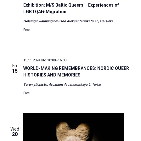
Exhibition: M/S Baltic Queers – Experiences of
LGBTQAI+ Migration
Helsingin kaupunginmuseo
Aleksanterinkatu 16, Helsinki
Free
15.11.2024 klo 10:00
–
16:00
Fri
WORLD-MAKING REMEMBRANCES: NORDIC QUEER
15
HISTORIES AND MEMORIES
Turun yliopisto, Arcanum
Arcanuminkuja 1, Turku
Free
Wed
20