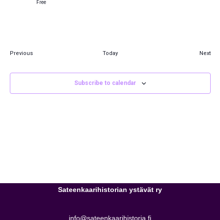
Free
Eve
Previous
Today
Next
Events
Subscribe to calendar
Sateenkaarihistorian ystävät ry
info@sateenkaarihistoria.fi