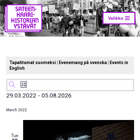
Skip
to
Valikko
content
Tapahtumat suomeksi
|
Evenemang på svenska
|
Events in
English
Events
Event
List
Search
Search
Views
29.03.2022
 - 
05.08.2026
and
Navigation
Select
date.
Views
March 2022
Navigation
Tue