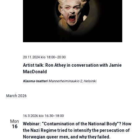
20.11.2024 klo 18:00
–
20:00
Artist talk: Ron Athey in con­ver­sa­tion with Jamie
Mac­Don­ald
Kiasma-teatteri
Mannerheiminaukio 2, Helsinki
March 2026
16.3.2026 klo 16:30
–
18:00
Mon
Webinar: “Contamination of the National Body”? How
16
the Nazi Regime tried to intensify the persecution of
Norwegian queer men, and why they failed.