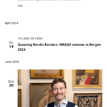
Free
April 2024
19.4.2024
–
20.4.2024
Fri
Queering Nordic Borders: NNAQH seminar in Bergen
19
2024
June 2024
Sun
30