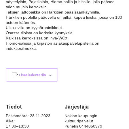
näyttelyihin, Pajatiloihin, Hiomo-saliin ja hissille, jolla pääsee
talon muihin kerroksiin.
Taksien jättöpaikka on Härkitien pääsisäänkäynnillä.
Härkitien puolella pääovella on pitkä, kapea luiska, jossa on 180
asteen käännös.
Ulko-ovilla on kyynärpainikkeet.
Osassa tiloista on korkeita kynnyksiä.
Kaikissa kerroksissa on inva-WC:t.
Hiomo-salissa ja kirjaston asiakaspalvelupisteillä on
induktiosilmukka.
Lisää kalenteriin
Tiedot
Järjestäjä
Päivämäärä:
28.11.2023
Nokian kaupungin
Aika:
kulttuuripalvelut
17:30–18:30
Puhelin
0444860979