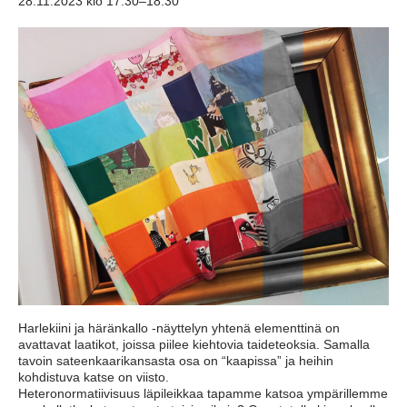
28.11.2023 klo 17:30
–
18:30
Harlekiini ja häränkallo -näyttelyn yhtenä elementtinä on
avattavat laatikot, joissa piilee kiehtovia taideteoksia. Samalla
tavoin sateenkaarikansasta osa on “kaapissa” ja heihin
kohdistuva katse on viisto.
Heteronormatiivisuus läpileikkaa tapamme katsoa ympärillemme