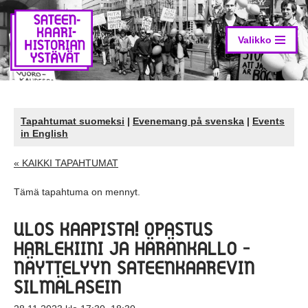
Siirry
suoraan
Valikko
sisältöön
Tapahtumat suomeksi
|
Evenemang på svenska
|
Events
in English
« KAIKKI TAPAHTUMAT
Tämä tapahtuma on mennyt.
ULOS KAAPISTA! OPASTUS
HARLEKIINI JA HÄRÄNKALLO -
NÄYTTELYYN SATEENKAAREVIN
SILMÄLASEIN