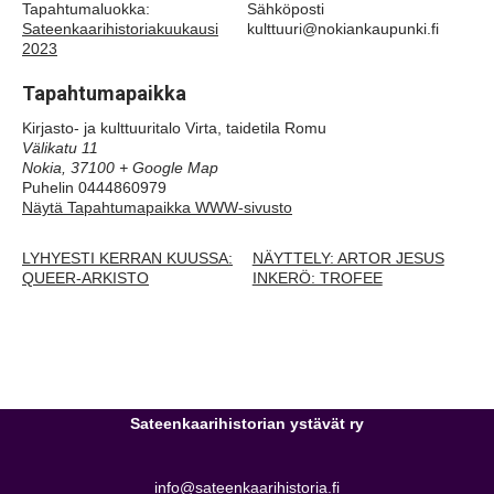
Tapahtumaluokka:
Sähköposti
Sateenkaarihistoriakuukausi
kulttuuri@nokiankaupunki.fi
2023
Tapahtumapaikka
Kirjasto- ja kulttuuritalo Virta, taidetila Romu
Välikatu 11
Nokia
,
37100
+ Google Map
Puhelin
0444860979
Näytä Tapahtumapaikka WWW-sivusto
LYHYESTI KERRAN KUUSSA:
NÄYTTELY: ARTOR JESUS
QUEER-ARKISTO
INKERÖ: TROFEE
Sateenkaarihistorian ystävät ry
info@sateenkaarihistoria.fi