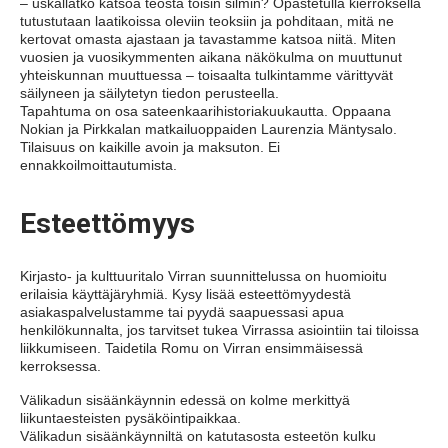
– uskallatko katsoa teosta toisin silmin? Opastetulla kierroksella
tutustutaan laatikoissa oleviin teoksiin ja pohditaan, mitä ne
kertovat omasta ajastaan ja tavastamme katsoa niitä. Miten
vuosien ja vuosikymmenten aikana näkökulma on muuttunut
yhteiskunnan muuttuessa – toisaalta tulkintamme värittyvät
säilyneen ja säilytetyn tiedon perusteella.
Tapahtuma on osa sateenkaarihistoriakuukautta. Oppaana
Nokian ja Pirkkalan matkailuoppaiden Laurenzia Mäntysalo.
Tilaisuus on kaikille avoin ja maksuton. Ei
ennakkoilmoittautumista.
Esteettömyys
Kirjasto- ja kulttuuritalo Virran suunnittelussa on huomioitu
erilaisia käyttäjäryhmiä. Kysy lisää esteettömyydestä
asiakaspalvelustamme tai pyydä saapuessasi apua
henkilökunnalta, jos tarvitset tukea Virrassa asiointiin tai tiloissa
liikkumiseen. Taidetila Romu on Virran ensimmäisessä
kerroksessa.
Välikadun sisäänkäynnin edessä on kolme merkittyä
liikuntaesteisten pysäköintipaikkaa.
Välikadun sisäänkäynniltä on katutasosta esteetön kulku