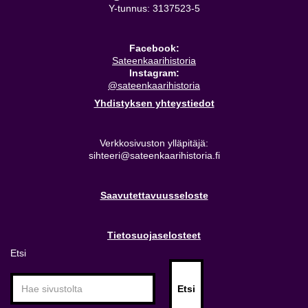
Y-tunnus: 3137523-5
Facebook:
Sateenkaarihistoria
Instagram:
@sateenkaarihistoria
Yhdistyksen yhteystiedot
Verkkosivuston ylläpitäjä:
sihteeri@sateenkaarihistoria.fi
Saavutettavuusseloste
Tietosuojaselosteet
Etsi
Etsi