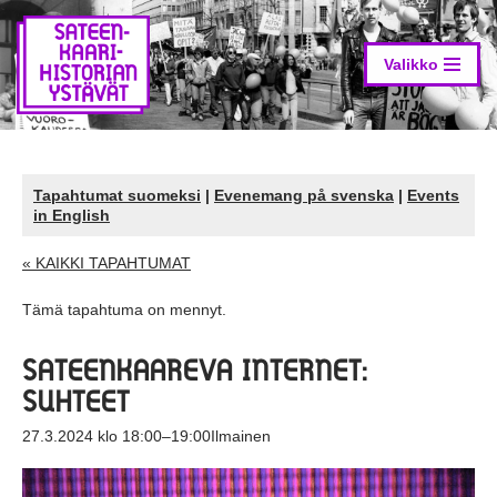
Siirry
suoraan
Valikko
sisältöön
Tapahtumat suomeksi
|
Evenemang på svenska
|
Events
in English
« KAIKKI TAPAHTUMAT
Tämä tapahtuma on mennyt.
SATEENKAAREVA INTERNET:
SUHTEET
27.3.2024 klo 18:00
–
19:00
Ilmainen