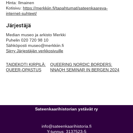
Hinta:
Ilmainen
Kotisivu:
https://merkkiin.fi/tapahtumat/sateenkaareva-
internet-suhteet/
Järjestäjä
Median museo ja arkisto Merkki
Puhelin
020 720 98 10
Sähköposti
museo@merkkiin.fi
Siirry Järjestäjän verkkosivuille
TAIDEKOTI KIRPILÄ:
QUEERING NORDIC BORDERS:
QUEER-OPASTUS
NNAQH SEMINAR IN BERGEN 2024
Sateenkaarihistorian ystävät ry
info@sateenkaarihistoria.fi
Y-tunnus: 3137523-5