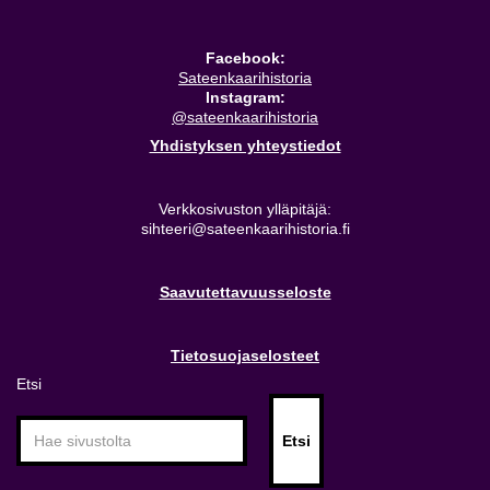
Facebook:
Sateenkaarihistoria
Instagram:
@sateenkaarihistoria
Yhdistyksen yhteystiedot
Verkkosivuston ylläpitäjä:
sihteeri@sateenkaarihistoria.fi
Saavutettavuusseloste
Tietosuojaselosteet
Etsi
Etsi