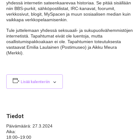
yhdessä internetin sateenkaarevaa historiaa. Se pitää sisällään
niin BBS-purkit, sähköpostilistat, IRC-kanavat, foorumit,
verkkosivut, blogit, MySpacen ja muun sosiaalisen median kuin
vaikkapa verkkopelaamisenkin.
Tule juttelemaan yhdessä seksuaali- ja sukupuolivähemmistöjen
internetistä. Tapahtumat eivät ole luentoja, mutta
osallistumispakkoakaan ei ole. Tapahtumien toteutuksesta
vastaavat Emilia Laulainen (Postimuseo) ja Aikku Meura
(Merkki).
Lisää kalenteriin
Tiedot
Päivämäärä:
27.3.2024
Aika:
18:00–19:00