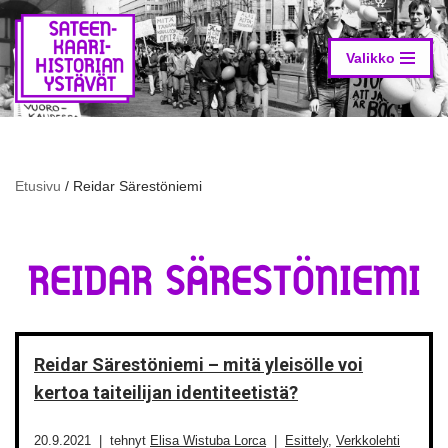
Siirry
suoraan
Valikko
sisältöön
Etusivu
/
Reidar Särestöniemi
REIDAR SÄRESTÖNIEMI
Reidar Särestöniemi – mitä yleisölle voi
kertoa taiteilijan identiteetistä?
20.9.2021
tehnyt
Elisa Wistuba Lorca
Esittely
,
Verkkolehti