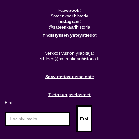
Facebook:
Sateenkaarihistoria
Instagram:
@sateenkaarihistoria
Yhdistyksen yhteystiedot
Verkkosivuston ylläpitäjä:
sihteeri@sateenkaarihistoria.fi
Saavutettavuusseloste
Tietosuojaselosteet
Etsi
Etsi