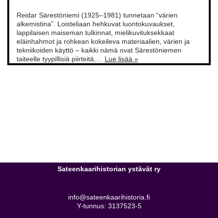
Reidar Särestöniemi (1925–1981) tunnetaan “värien
alkemistina”. Loisteliaan hehkuvat luontokuvaukset,
lappilaisen maiseman tulkinnat, mielikuvituksekkaat
eläinhahmot ja rohkean kokeileva materiaalien, värien ja
tekniikoiden käyttö – kaikki nämä ovat Särestöniemen
taiteelle tyypillisiä piirteitä,…
Lue lisää »
Sateenkaarihistorian ystävät ry
info@sateenkaarihistoria.fi
Y-tunnus: 3137523-5