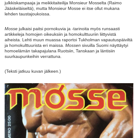
julkkiskampaaja ja meikkitaiteilija Monsieur Mosselta (Raimo
Jääskeläiseltä), mutta Monsieur Mosse ei itse ollut mukana
lehden taustajoukoissa.
Mosse
julkaisi paitsi pornokuvia ja -tarinoita myös runsaasti
artikkeleja homojen oikeuksiin ja homokulttuuriin liittyvistä
aiheista. Lehti muun muassa raportoi Tukholman vapautuspäiviltä
ja homokulttuurista eri maissa.
Mossen
sivuilla Suomi näyttäytyi
homoelämän takapajulana Ruotsiin, Tanskaan ja läntisiin
suurkaupunkeihin verrattuna.
(Teksti jatkuu kuvan jälkeen.)