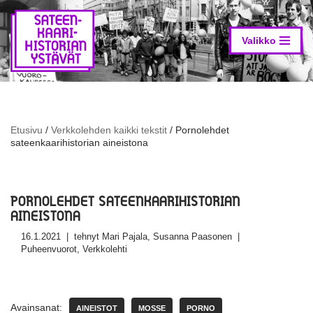
Siirry
suoraan
Valikko
sisältöön
Etusivu
/
Verkkolehden kaikki tekstit
/
Pornolehdet
sateenkaarihistorian aineistona
PORNOLEHDET SATEENKAARIHISTORIAN
AINEISTONA
16.1.2021
tehnyt
Mari Pajala
,
Susanna Paasonen
Puheenvuorot
,
Verkkolehti
Avainsanat:
AINEISTOT
MOSSE
PORNO