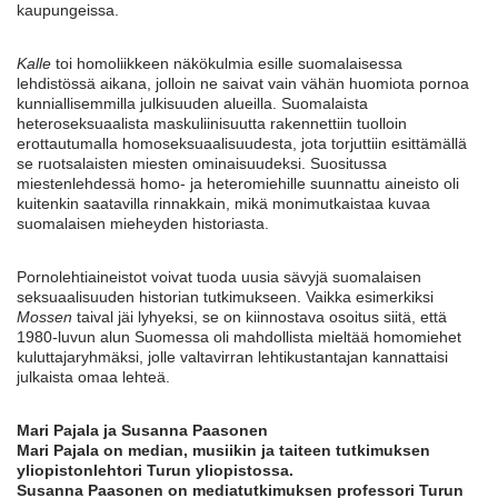
kaupungeissa.
Kalle
toi homoliikkeen näkökulmia esille suomalaisessa
lehdistössä aikana, jolloin ne saivat vain vähän huomiota pornoa
kunniallisemmilla julkisuuden alueilla. Suomalaista
heteroseksuaalista maskuliinisuutta rakennettiin tuolloin
erottautumalla homoseksuaalisuudesta, jota torjuttiin esittämällä
se ruotsalaisten miesten ominaisuudeksi. Suositussa
miestenlehdessä homo- ja heteromiehille suunnattu aineisto oli
kuitenkin saatavilla rinnakkain, mikä monimutkaistaa kuvaa
suomalaisen mieheyden historiasta.
Pornolehtiaineistot voivat tuoda uusia sävyjä suomalaisen
seksuaalisuuden historian tutkimukseen. Vaikka esimerkiksi
Mossen
taival jäi lyhyeksi, se on kiinnostava osoitus siitä, että
1980-luvun alun Suomessa oli mahdollista mieltää homomiehet
kuluttajaryhmäksi, jolle valtavirran lehtikustantajan kannattaisi
julkaista omaa lehteä.
Mari Pajala ja Susanna Paasonen
Mari Pajala on median, musiikin ja taiteen tutkimuksen
yliopistonlehtori Turun yliopistossa.
Susanna Paasonen on mediatutkimuksen professori Turun