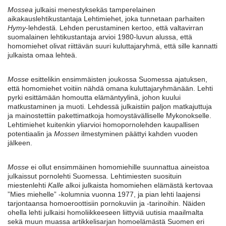
Mossea
julkaisi menestyksekäs tamperelainen
aikakauslehtikustantaja Lehtimiehet, joka tunnetaan parhaiten
Hymy
-lehdestä. Lehden perustaminen kertoo, että valtavirran
suomalainen lehtikustantaja arvioi 1980-luvun alussa, että
homomiehet olivat riittävän suuri kuluttajaryhmä, että sille kannatti
julkaista omaa lehteä.
Mosse
esittelikin ensimmäisten joukossa Suomessa ajatuksen,
että homomiehet voitiin nähdä omana kuluttajaryhmänään. Lehti
pyrki esittämään homoutta elämäntyylinä, johon kuului
matkustaminen ja muoti. Lehdessä julkaistiin paljon matkajuttuja
ja mainostettiin pakettimatkoja homoystävälliselle Mykonokselle.
Lehtimiehet kuitenkin yliarvioi homopornolehden kaupallisen
potentiaalin ja
Mossen
ilmestyminen päättyi kahden vuoden
jälkeen.
Mosse
ei ollut ensimmäinen homomiehille suunnattua aineistoa
julkaissut pornolehti Suomessa. Lehtimiesten suosituin
miestenlehti
Kalle
alkoi julkaista homomiehen elämästä kertovaa
”Mies miehelle” -kolumnia vuonna 1977, ja pian lehti laajensi
tarjontaansa homoeroottisiin pornokuviin ja -tarinoihin. Näiden
ohella lehti julkaisi homoliikkeeseen liittyviä uutisia maailmalta
sekä muun muassa artikkelisarjan homoelämästä Suomen eri