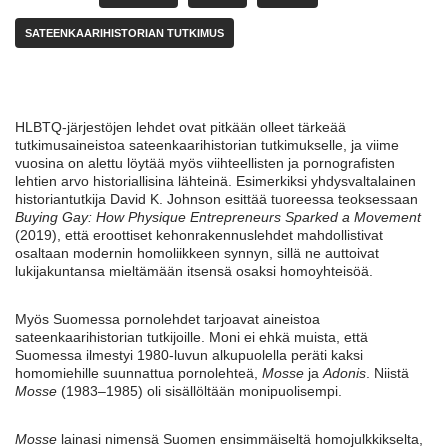
SATEENKAARIHISTORIAN TUTKIMUS
HLBTQ-järjestöjen lehdet ovat pitkään olleet tärkeää
tutkimusaineistoa sateenkaarihistorian tutkimukselle, ja viime
vuosina on alettu löytää myös viihteellisten ja pornografisten
lehtien arvo historiallisina lähteinä. Esimerkiksi yhdysvaltalainen
historiantutkija David K. Johnson esittää tuoreessa teoksessaan
Buying Gay: How Physique Entrepreneurs Sparked a Movement
(2019), että eroottiset kehonrakennuslehdet mahdollistivat
osaltaan modernin homoliikkeen synnyn, sillä ne auttoivat
lukijakuntansa mieltämään itsensä osaksi homoyhteisöä.
Myös Suomessa pornolehdet tarjoavat aineistoa
sateenkaarihistorian tutkijoille. Moni ei ehkä muista, että
Suomessa ilmestyi 1980-luvun alkupuolella peräti kaksi
homomiehille suunnattua pornolehteä,
Mosse
ja
Adonis
. Niistä
Mosse
(1983–1985) oli sisällöltään monipuolisempi.
Mosse
lainasi nimensä Suomen ensimmäiseltä homojulkkikselta,