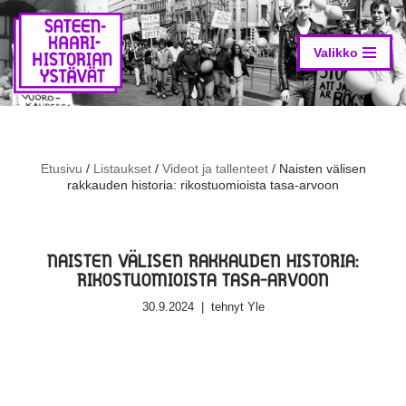
Siirry
suoraan
Valikko
sisältöön
Etusivu
/
Listaukset
/
Videot ja tallenteet
/
Naisten välisen
rakkauden historia: rikostuomioista tasa-arvoon
NAISTEN VÄLISEN RAKKAUDEN HISTORIA:
RIKOSTUOMIOISTA TASA-ARVOON
30.9.2024
tehnyt
Yle