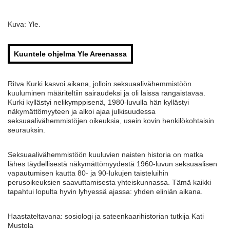
Kuva: Yle.
Kuuntele ohjelma Yle Areenassa
Ritva Kurki kasvoi aikana, jolloin seksuaalivähemmistöön
kuuluminen määriteltiin sairaudeksi ja oli laissa rangaistavaa.
Kurki kyllästyi nelikymppisenä, 1980-luvulla hän kyllästyi
näkymättömyyteen ja alkoi ajaa julkisuudessa
seksuaalivähemmistöjen oikeuksia, usein kovin henkilökohtaisin
seurauksin.
Seksuaalivähemmistöön kuuluvien naisten historia on matka
lähes täydellisestä näkymättömyydestä 1960-luvun seksuaalisen
vapautumisen kautta 80- ja 90-lukujen taisteluihin
perusoikeuksien saavuttamisesta yhteiskunnassa. Tämä kaikki
tapahtui lopulta hyvin lyhyessä ajassa: yhden eliniän aikana.
Haastateltavana: sosiologi ja sateenkaarihistorian tutkija Kati
Mustola