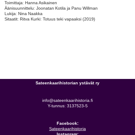
Toimittaja: Hanna Asikainen
Äänisuunnittelu: Joonatan Kotila ja Panu Willman
Lukija: Nina Naakka
Sitaatit: Ritva Kurki: Totuus teki vapaaksi (2019)
Sateenkaarihistorian ystävät ry
info@sateenkaarihistoria.fi
Y-tunnus: 3137523-5
Facebook:
Sateenkaarihistoria
Instagram: