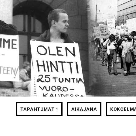
Siirry
suoraan
sisältöön
TAPAHTUMAT
AIKAJANA
KOKOELM