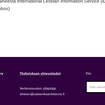
iheesta International Lesbian Information Service (IL
pbox)
ry
Yhdistyksen yhteystiedot
Etsi
Verkkosivuston ylläpitäjä:
sihteeri@sateenkaarihistoria.fi