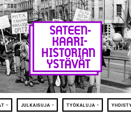
AT
JULKAISUJA
TYÖKALUJA
YHDIST