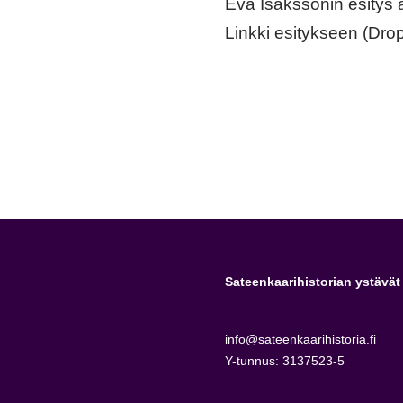
Eva Isakssonin esitys a
Linkki esitykseen
(Dro
Sateenkaarihistorian ystävät 
info@sateenkaarihistoria.fi
Y-tunnus: 3137523-5