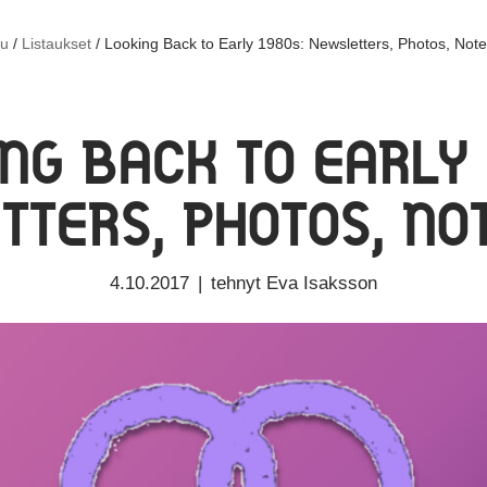
vu
/
Listaukset
/
Looking Back to Early 1980s: Newsletters, Photos, Not
NG BACK TO EARLY 
TTERS, PHOTOS, NO
4.10.2017
tehnyt
Eva Isaksson