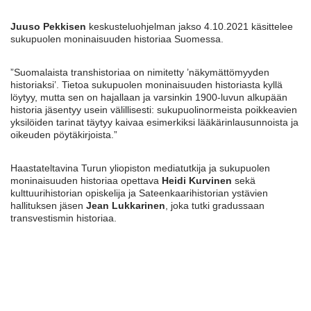
Juuso Pekkisen
keskusteluohjelman jakso 4.10.2021 käsittelee
sukupuolen moninaisuuden historiaa Suomessa.
”Suomalaista transhistoriaa on nimitetty ’näkymättömyyden
historiaksi’. Tietoa sukupuolen moninaisuuden historiasta kyllä
löytyy, mutta sen on hajallaan ja varsinkin 1900-luvun alkupään
historia jäsentyy usein välillisesti: sukupuolinormeista poikkeavien
yksilöiden tarinat täytyy kaivaa esimerkiksi lääkärinlausunnoista ja
oikeuden pöytäkirjoista.”
Haastateltavina Turun yliopiston mediatutkija ja sukupuolen
moninaisuuden historiaa opettava
Heidi Kurvinen
sekä
kulttuurihistorian opiskelija ja Sateenkaarihistorian ystävien
hallituksen jäsen
Jean Lukkarinen
, joka tutki gradussaan
transvestismin historiaa.