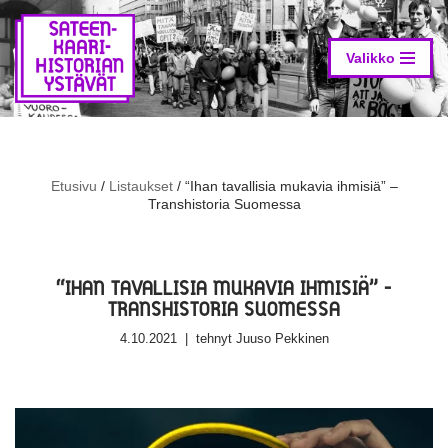
Siirry
suoraan
Valikko
sisältöön
Etusivu
/
Listaukset
/
“Ihan tavallisia mukavia ihmisiä” –
Transhistoria Suomessa
“IHAN TAVALLISIA MUKAVIA IHMISIÄ” –
TRANSHISTORIA SUOMESSA
4.10.2021
tehnyt
Juuso Pekkinen