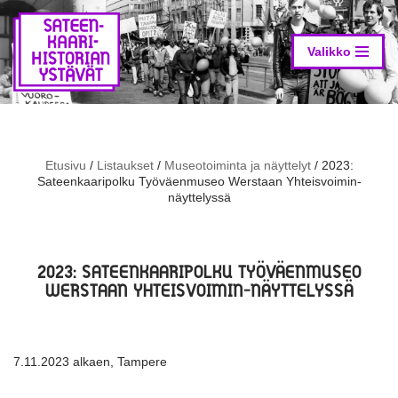
Siirry
suoraan
Valikko
sisältöön
Etusivu
/
Listaukset
/
Museotoiminta ja näyttelyt
/
2023:
Sateenkaaripolku Työväenmuseo Werstaan Yhteisvoimin-
näyttelyssä
2023: SATEENKAARIPOLKU TYÖVÄENMUSEO
WERSTAAN YHTEISVOIMIN-NÄYTTELYSSÄ
7.11.2023 alkaen, Tampere