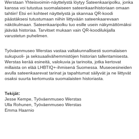
Werstaan Yhteisvoimin-näyttelystä löytyy Sateenkaaripolku, jonka
kanssa voi tutustua suomalaiseen sateenkaarihistoriaan omaan
tahtiin! Etsi eri kohteet näyttelystä ja skannaa QR-koodi
päästäksesi tutustumaan niihin liittyvään sateenkaarevaan
näkökulmaan. Sateenkaaripolku tuo esille usein näkymättömäksi
jäävää historiaa. Tarvitset mukaan vain QR-koodilukijalla
varustetun puhelimen.
Työväenmuseo Werstas vastaa valtakunnallisesti suomalaisen
sukupuoli- ja seksuaalivähemmistöjen historian tallentamisesta.
Werstas kerää esineitä, valokuvia ja tarinoita, jotka kertovat
millaista on elää LHBTIQ+-ihmisenä Suomessa. Museoesineiden
avulla sateenkaarevat tarinat ja tapahtumat säilyvät ja ne liittyvät
osaksi suurta kertomusta suomalaisten historiasta.
Tekijät:
Jesse Kempe, Työväenmuseo Werstas
Ulla Rohunen, Työväenmuseo Werstas
Emma Haarnio