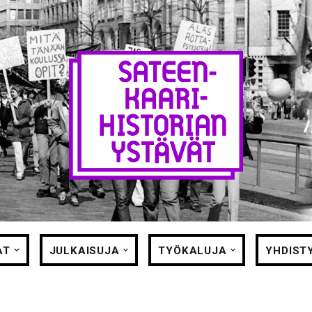
AT
JULKAISUJA
TYÖKALUJA
YHDIST