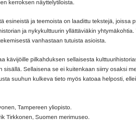
en kerroksen näyttelytiloista.
tä esineistä ja teemoista on laadittu tekstejä, joissa
storian ja nykykulttuurin yllättäviäkin yhtymäkohtia
tekemisestä vanhastaan tutuista asioista.
 kävijöille pilkahduksen sellaisesta kulttuurihistoria
 sisällä. Sellaisena se ei kuitenkaan siirry osaksi m
sta suuhun kulkeva tieto myös katoaa helposti, ellei s
vonen, Tampereen yliopisto.
rik Tirkkonen, Suomen merimuseo.