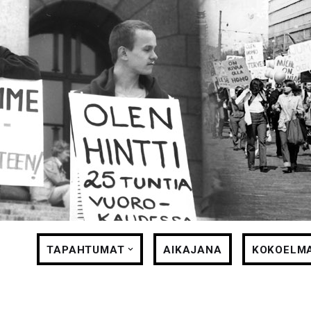
Siirry
suoraan
sisältöön
TAPAHTUMAT
AIKAJANA
KOKOELM