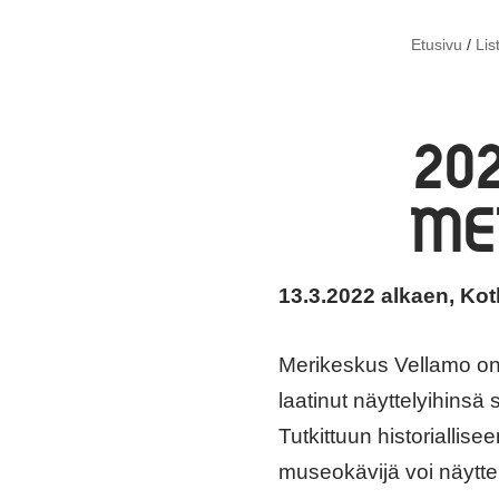
Etusivu
/
Lis
20
ME
13.3.2022 alkaen, Kot
Merikeskus Vellamo on 
laatinut näyttelyihinsä 
Tutkittuun historiallis
museokävijä voi näytt