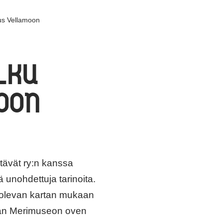
us Vellamoon
LKU
OON
tävät ry:n kanssa
ä unohdettuja tarinoita.
sa olevan kartan mukaan
aan Merimuseon oven