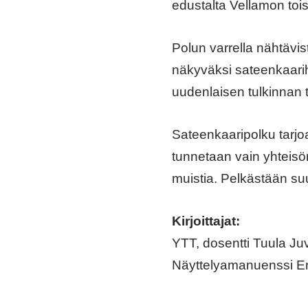
edustalta Vellamon tois
Polun varrella nähtävis
näkyväksi sateenkaarihi
uudenlaisen tulkinnan 
Sateenkaaripolku tarjoaa
tunnetaan vain yhteisön
muistia. Pelkästään suu
Kirjoittajat:
YTT, dosentti Tuula Ju
Näyttelyamanuenssi E