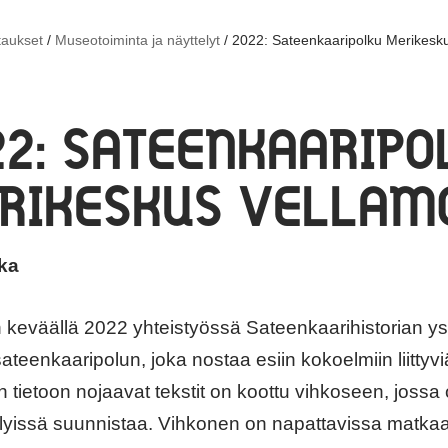
taukset
/
Museotoiminta ja näyttelyt
/
2022: Sateenkaaripolku Merikesk
22: SATEENKAARIPO
RIKESKUS VELLAM
ka
keväällä 2022 yhteistyössä Sateenkaarihistorian ys
sateenkaaripolun, joka nostaa esiin kokoelmiin liittyvi
een tietoon nojaavat tekstit on koottu vihkoseen, jos
elyissä suunnistaa. Vihkonen on napattavissa matk