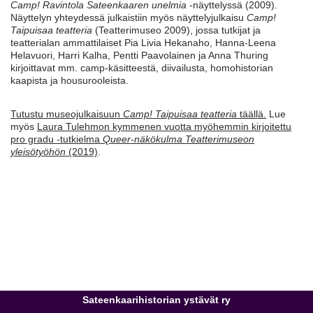
Camp!
Ravintola Sateenkaaren unelmia
-näyttelyssä (2009).
Näyttelyn yhteydessä julkaistiin myös näyttelyjulkaisu
Camp!
Taipuisaa teatteria
(Teatterimuseo 2009), jossa tutkijat ja
teatterialan ammattilaiset Pia Livia Hekanaho, Hanna-Leena
Helavuori, Harri Kalha, Pentti Paavolainen ja Anna Thuring
kirjoittavat mm. camp-käsitteestä, diivailusta, homohistorian
kaapista ja housurooleista.
Tutustu museojulkaisuun
Camp! Taipuisaa teatteria
täällä.
Lue
myös
Laura Tulehmon kymmenen vuotta myöhemmin kirjoitettu
pro gradu -tutkielma
Queer-näkökulma Teatterimuseon
yleisötyöhön
(2019)
.
Sateenkaarihistorian ystävät ry