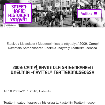
Siirry
suoraan
Valikko
sisältöön
Etusivu
/
Listaukset
/
Museotoiminta ja näyttelyt
/
2009: Camp!
Ravintola Sateenkaaren unelmia -näyttely Teatterimuseossa
2009: CAMP! RAVINTOLA SATEENKAAREN
UNELMIA -NÄYTTELY TEATTERIMUSEOSSA
16.10.2009–31.1.2010, Helsinki
Teatterin sateenkaarevaa historiaa tarkasteltiin Teatterimuseon