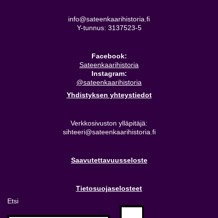
info@sateenkaarihistoria.fi
Y-tunnus: 3137523-5
Facebook:
Sateenkaarihistoria
Instagram:
@sateenkaarihistoria
Yhdistyksen yhteystiedot
Verkkosivuston ylläpitäjä:
sihteeri@sateenkaarihistoria.fi
Saavutettavuusseloste
Tietosuojaselosteet
Etsi