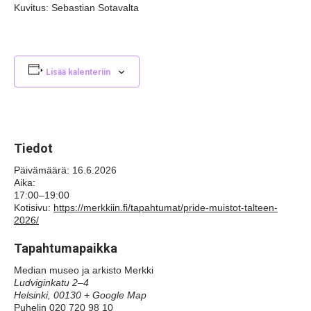
Kuvitus: Sebastian Sotavalta
Lisää kalenteriin
Tiedot
Päivämäärä:
16.6.2026
Aika:
17:00–19:00
Kotisivu:
https://merkkiin.fi/tapahtumat/pride-muistot-talteen-
2026/
Tapahtumapaikka
Median museo ja arkisto Merkki
Ludviginkatu 2–4
Helsinki
,
00130
+ Google Map
Puhelin
020 720 98 10