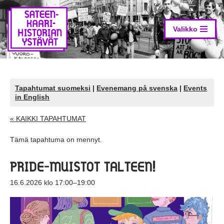
Siirry
suoraan
Valikko
sisältöön
Tapahtumat suomeksi
|
Evenemang på svenska
|
Events
in English
« KAIKKI TAPAHTUMAT
Tämä tapahtuma on mennyt.
PRIDE-MUISTOT TALTEEN!
16.6.2026 klo 17:00
–
19:00