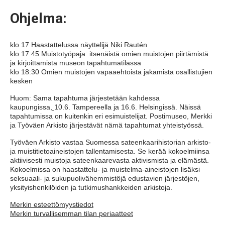
Ohjelma:
klo 17 Haastattelussa näyttelijä Niki Rautén
klo 17:45 Muistotyöpaja: itsenäistä omien muistojen piirtämistä
ja kirjoittamista museon tapahtumatilassa
klo 18:30 Omien muistojen vapaaehtoista jakamista osallistujien
kesken
Huom: Sama tapahtuma järjestetään kahdessa
kaupungissa,
10.6. Tampereella ja 16.6. Helsingissä. Näissä
tapahtumissa on kuitenkin eri esimuistelijat. Postimuseo, Merkki
ja Työväen Arkisto järjestävät nämä tapahtumat yhteistyössä.
Työväen Arkisto vastaa Suomessa sateenkaarihistorian arkisto-
ja muistitietoaineistojen tallentamisesta. Se kerää kokoelmiinsa
aktiivisesti muistoja sateenkaarevasta aktivismista ja elämästä.
Kokoelmissa on haastattelu- ja muistelma-aineistojen lisäksi
seksuaali- ja sukupuolivähemmistöjä edustavien järjestöjen,
yksityishenkilöiden ja tutkimushankkeiden arkistoja.
Merkin esteettömyystiedot
Merkin turvallisemman tilan periaatteet