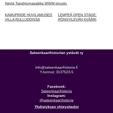
Näytä Tapahtumapaikka WWW-sivusto
KAMUPRIDE HUVILAMUSEO
LEMPEÄ OPEN STAGE:
VILLA RULLUDDISSA
RÖNSYILEVÄN KVÄÄRI
Sateenkaarihistorian ystävät ry
info@sateenkaarihistoria.fi
Y-tunnus: 3137523-5
Facebook:
Sateenkaarihistoria
Instagram:
@sateenkaarihistoria
Yhdistyksen yhteystiedot