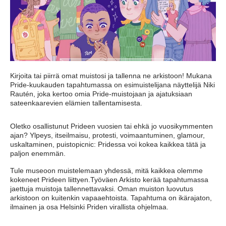
Kirjoita tai piirrä omat muistosi ja tallenna ne arkistoon! Mukana
Pride-kuukauden tapahtumassa on esimuistelijana näyttelijä Niki
Rautén, joka kertoo omia Pride-muistojaan ja ajatuksiaan
sateenkaarevien elämien tallentamisesta.
Oletko osallistunut Prideen vuosien tai ehkä jo vuosikymmenten
ajan? Ylpeys, itseilmaisu, protesti, voimaantuminen, glamour,
uskaltaminen, puistopicnic: Pridessa voi kokea kaikkea tätä ja
paljon enemmän.
Tule museoon muistelemaan yhdessä, mitä kaikkea olemme
kokeneet Prideen liittyen.Työväen Arkisto kerää tapahtumassa
jaettuja muistoja tallennettavaksi. Oman muiston luovutus
arkistoon on kuitenkin vapaaehtoista. Tapahtuma on ikärajaton,
ilmainen ja osa Helsinki Priden virallista ohjelmaa.