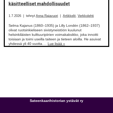
käsitteelliset mahdollisuudet
1.7.2026
tehnyt
Anna Rajavuori
Artikkelit
,
Verkkolehti
Selma Kajanus (1860–1935) ja Lilly Londén (1862–1937)
olivat ruotsinkieliseen sivistyneistöön kuulunut
helsinkiläisten kulttuuripiirien voimakaksikko, joka innoitti
toisiaan ja toimi useilla taiteen ja tieteen aloilla. He asuivat
yhdessä yli 40 vuotta.…
Lue lisää »
Sateenkaarihistorian ystävät ry