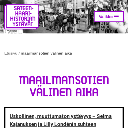
Siirry
suoraan
Valikko
sisältöön
Etusivu
/
maailmansotien välinen aika
MAAILMANSOTIEN
VÄLINEN AIKA
Uskollinen, muuttumaton ystävyys – Selma
Kajanuksen ja Lilly Londénin suhteen