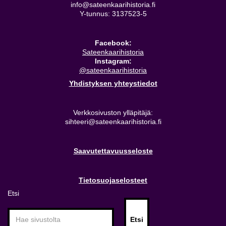
info@sateenkaarihistoria.fi
Y-tunnus: 3137523-5
Facebook:
Sateenkaarihistoria
Instagram:
@sateenkaarihistoria
Yhdistyksen yhteystiedot
Verkkosivuston ylläpitäjä:
sihteeri@sateenkaarihistoria.fi
Saavutettavuusseloste
Tietosuojaselosteet
Etsi
Etsi